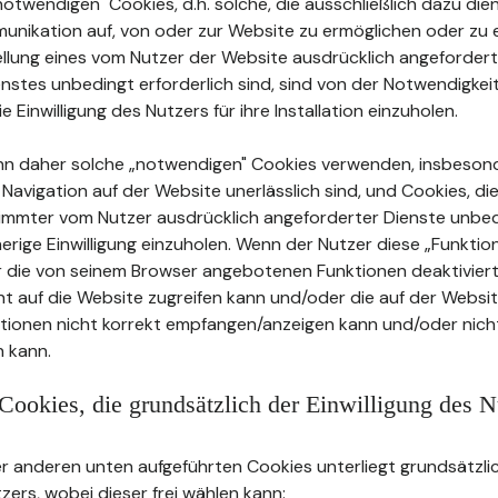
twendigen" Cookies, d.h. solche, die ausschließlich dazu dien
unikation auf, von oder zur Website zu ermöglichen oder zu e
tellung eines vom Nutzer der Website ausdrücklich angeforder
stes unbedingt erforderlich sind, sind von der Notwendigkei
ie Einwilligung des Nutzers für ihre Installation einzuholen.
nn daher solche „notwendigen" Cookies verwenden, insbeson
e Navigation auf der Website unerlässlich sind, und Cookies, die
timmter vom Nutzer ausdrücklich angeforderter Dienste unbed
herige Einwilligung einzuholen. Wenn der Nutzer diese „Funkti
r die von seinem Browser angebotenen Funktionen deaktiviert
cht auf die Website zugreifen kann und/oder die auf der Websi
ationen nicht korrekt empfangen/anzeigen kann und/oder nicht
 kann.
Cookies, die grundsätzlich der Einwilligung des N
 anderen unten aufgeführten Cookies unterliegt grundsätzlic
tzers, wobei dieser frei wählen kann: