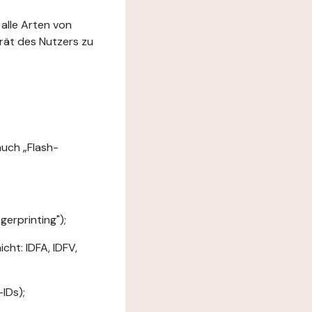
 alle Arten von
rät des Nutzers zu
uch „Flash-
erprinting");
ht: IDFA, IDFV,
IDs);