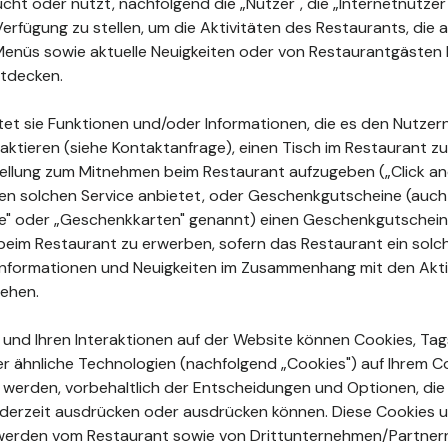
ht oder nutzt, nachfolgend die „Nutzer", die „Internetnutzer"
Verfügung zu stellen, um die Aktivitäten des Restaurants, di
enüs sowie aktuelle Neuigkeiten oder von Restaurantgästen 
tdecken.
tet sie Funktionen und/oder Informationen, die es den Nutzer
aktieren (siehe Kontaktanfrage), einen Tisch im Restaurant zu
ellung zum Mitnehmen beim Restaurant aufzugeben („Click and
en solchen Service anbietet, oder Geschenkgutscheine (auch
ne" oder „Geschenkkarten" genannt) einen Geschenkgutschein
beim Restaurant zu erwerben, sofern das Restaurant ein sol
e Informationen und Neuigkeiten im Zusammenhang mit den Akt
sehen.
n und Ihren Interaktionen auf der Website können Cookies, Tags
r ähnliche Technologien (nachfolgend „Cookies") auf Ihrem 
rt werden, vorbehaltlich der Entscheidungen und Optionen, die
jederzeit ausdrücken oder ausdrücken können. Diese Cookies 
erden vom Restaurant sowie von Drittunternehmen/Partner