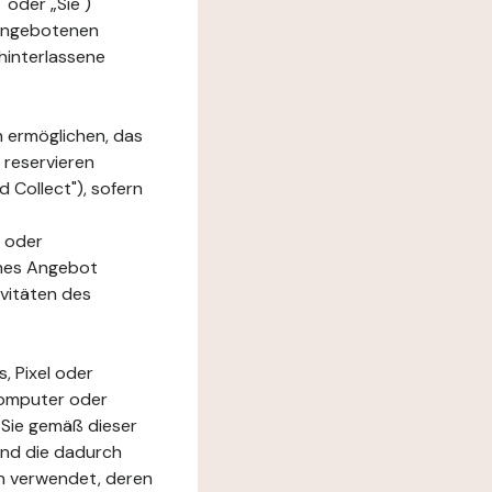
 oder „Sie")
e angebotenen
hinterlassene
n ermöglichen, das
 reservieren
 Collect"), sofern
 oder
ches Angebot
ivitäten des
, Pixel oder
Computer oder
 Sie gemäß dieser
und die dadurch
n verwendet, deren