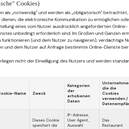
rische" Cookies)
n als „notwendig" und werden als „obligatorisch" betrachtet, 
u dienen, die elektronische Kommunikation zu ermöglichen oder
tstellung eines vom Nutzer ausdrücklich angeforderten Online-
stes unbedingt erforderlich sind. Im Großen und Ganzen erm
u funktionieren (und dem Nutzer zu navigieren), verdächtige 
n und dem Nutzer auf Anfrage bestimmte Online-Dienste bere
liegen nicht der Einwilligung des Nutzers und werden standard
Unternehme
Kategorien
die die
der
Cookie-Name
Zweck
Cookies
erhobenen
verwenden /
Daten
Datenempfä
IP-Adresse,
Dieses Cookie
User Agent,
Das
speichert die
Auswahl
Restaurant