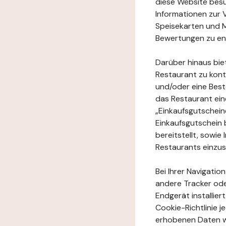
diese Website besuc
Informationen zur 
Speisekarten und M
Bewertungen zu en
Darüber hinaus bie
Restaurant zu kont
und/oder eine Best
das Restaurant ein
„Einkaufsgutschei
Einkaufsgutschein 
bereitstellt, sowi
Restaurants einzu
Bei Ihrer Navigatio
andere Tracker ode
Endgerät installie
Cookie-Richtlinie 
erhobenen Daten w