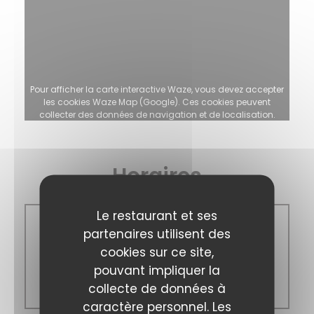
Pour afficher la carte interactive Waze, vous devez accepter
les cookies Waze Map (Google). Ces cookies peuvent
collecter des données de navigation et de localisation.
Autoriser
Horaires
Le restaurant et ses
Lun
-
Mar
partenaires utilisent des
cookies sur ce site,
pouvant impliquer la
12h00 - 14h00
collecte de données à
19h00 - 21h00
caractère personnel. Les