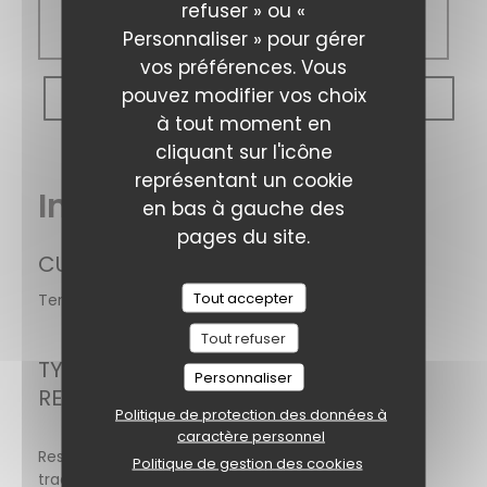
refuser » ou «
Fermé
Personnaliser » pour gérer
vos préférences. Vous
pouvez modifier vos choix
RÉSERVER
à tout moment en
cliquant sur l'icône
représentant un cookie
Infos pratiques
en bas à gauche des
pages du site.
CUISINE
Tout accepter
Terroir, Traditionnel, Fait maison, Produits frais
Tout refuser
TYPE DE
Personnaliser
RESTAURANT
Politique de protection des données à
caractère personnel
Restaurant
Politique de gestion des cookies
traditionnel