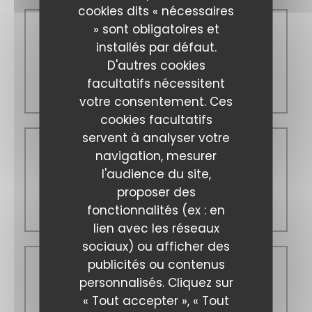
cookies dits « nécessaires
» sont obligatoires et
Mercredi
installés par défaut.
D'autres cookies
facultatifs nécessitent
Fermé
votre consentement. Ces
cookies facultatifs
servent à analyser votre
Jeu
-
Sam
navigation, mesurer
l'audience du site,
proposer des
12h00 - 14h00
fonctionnalités (ex : en
19h00 - 21h00
lien avec les réseaux
sociaux) ou afficher des
Les Gens Heureux
publicités ou contenus
Dimanche
personnalisés. Cliquez sur
« Tout accepter », « Tout